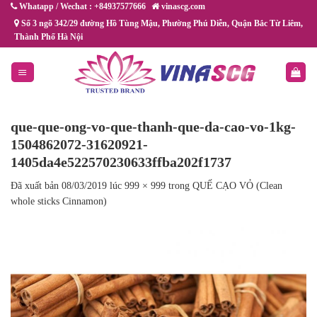
Chuyển
Whatapp / Wechat : +84937577666
vinascg.com
đến
Số 3 ngõ 342/29 đường Hồ Tùng Mậu, Phường Phú Diễn, Quận Bắc Từ Liêm,
Thành Phố Hà Nội
nội
dung
que-que-ong-vo-que-thanh-que-da-cao-vo-1kg-
1504862072-31620921-
1405da4e522570230633ffba202f1737
Đã xuất bản
08/03/2019
lúc
999 × 999
trong
QUẾ CẠO VỎ (Clean
whole sticks Cinnamon)