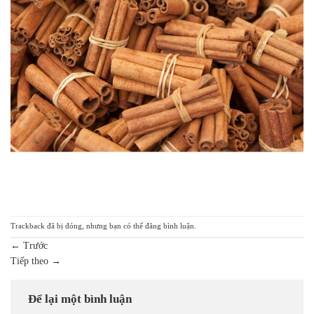
Trackback đã bị đóng, nhưng bạn có thể
đăng bình luận
.
←
Trước
Tiếp theo
→
Để lại một bình luận