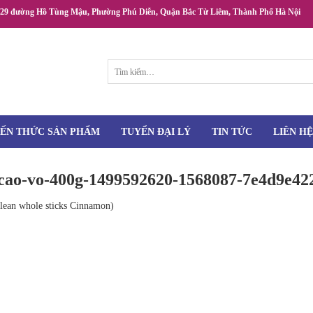
/29 đường Hồ Tùng Mậu, Phường Phú Diễn, Quận Bắc Từ Liêm, Thành Phố Hà Nội
Tìm
kiếm:
IẾN THỨC SẢN PHẨM
TUYỂN ĐẠI LÝ
TIN TỨC
LIÊN HỆ
-cao-vo-400g-1499592620-1568087-7e4d9e4
an whole sticks Cinnamon)