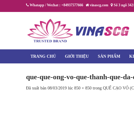
Chuyển
Whatapp / Wechat : +84937577666
vinascg.com
Số 3 ngõ 342
đến
nội
dung
TRANG CHỦ
GIỚI THIỆU
SẢN PHẨM
K
que-que-ong-vo-que-thanh-que-da
Đã xuất bản
08/03/2019
lúc
850 × 850
trong
QUẾ CẠO VỎ (Cle