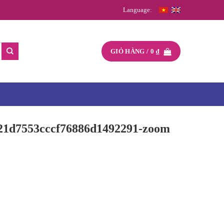
Language:
GIỎ HÀNG /
0
₫
221d7553cccf76886d1492291-zoom