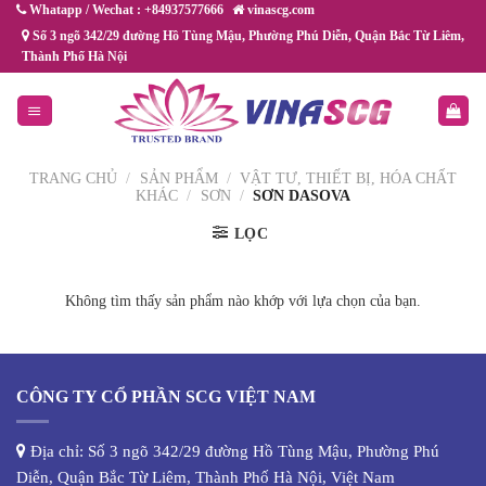
Chuyển
Whatapp / Wechat : +84937577666
vinascg.com
đến
Số 3 ngõ 342/29 đường Hồ Tùng Mậu, Phường Phú Diễn, Quận Bắc Từ Liêm,
Thành Phố Hà Nội
nội
dung
TRANG CHỦ
/
SẢN PHẨM
/
VẬT TƯ, THIẾT BỊ, HÓA CHẤT
KHÁC
/
SƠN
/
SƠN DASOVA
LỌC
Không tìm thấy sản phẩm nào khớp với lựa chọn của bạn.
CÔNG TY CỔ PHẦN SCG VIỆT NAM
Địa chỉ: Số 3 ngõ 342/29 đường Hồ Tùng Mậu, Phường Phú
Diễn, Quận Bắc Từ Liêm, Thành Phố Hà Nội, Việt Nam