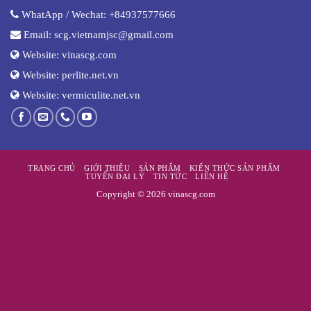
WhatApp / Wechat:
+84937577666
Email:
scg.vietnamjsc@gmail.com
Website:
vinascg.com
Website:
perlite.net.vn
Website:
vermiculite.net.vn
TRANG CHỦ
GIỚI THIỆU
SẢN PHẨM
KIẾN THỨC SẢN PHẨM
TUYỂN ĐẠI LÝ
TIN TỨC
LIÊN HỆ
Copyright © 2026 vinascg.com