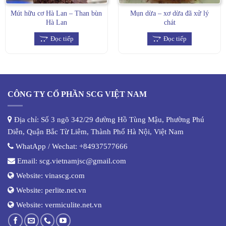
Mút hữu cơ Hà Lan – Than bùn
Mụn dừa – xơ dừa đã xử lý
Hà Lan
chát
Đọc tiếp
Đọc tiếp
CÔNG TY CỔ PHẦN SCG VIỆT NAM
Địa chỉ: Số 3 ngõ 342/29 đường Hồ Tùng Mậu, Phường Phú
Diễn, Quận Bắc Từ Liêm, Thành Phố Hà Nội, Việt Nam
WhatApp / Wechat:
+84937577666
Email:
scg.vietnamjsc@gmail.com
Website:
vinascg.com
Website:
perlite.net.vn
Website:
vermiculite.net.vn