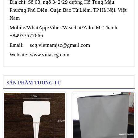
Địa chỉ: Số 03, ngõ 342/29 đường Hồ Tùng Mậu,
Phường Phú Diễn, Quận Bắc Từ Liêm, TP Hà Nội, Việt
Nam
Mobile/WhatApp/Viber/Weachat/
Zalo: Mr Thanh
+84937577666
Email:
scg.vietnamjsc@gmail.com
Website:
www.vinascg.com
SẢN PHẨM TƯƠNG TỰ