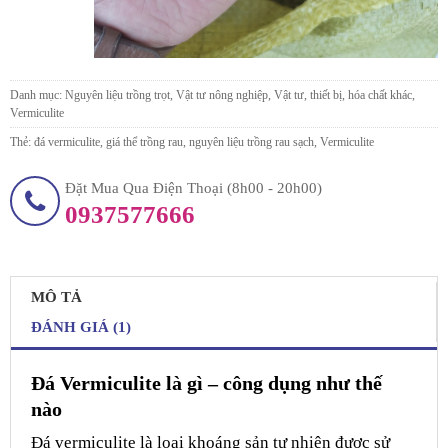
Danh mục:
Nguyên liệu trồng trọt
,
Vật tư nông nghiệp
,
Vật tư, thiết bị, hóa chất khác
,
Vermiculite
Thẻ:
đá vermiculite
,
giá thể trồng rau
,
nguyên liệu trồng rau sạch
,
Vermiculite
Đặt Mua Qua Điện Thoại (8h00 - 20h00)
0937577666
MÔ TẢ
ĐÁNH GIÁ (1)
Đá Vermiculite là gì – công dụng như thế
nào
Đá vermiculite là loại khoáng sản tự nhiên được sử