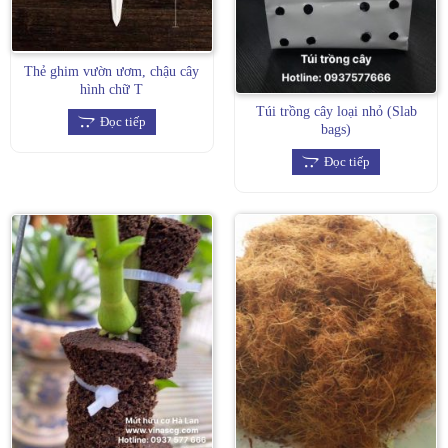
Thẻ ghim vườn ươm, chậu cây
hình chữ T
Túi trồng cây loại nhỏ (Slab
Đọc tiếp
bags)
Đọc tiếp