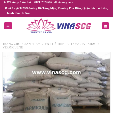
Chuyển
Whatapp / Wechat : +84937577666
vinascg.com
đến
Số 3 ngõ 342/29 đường Hồ Tùng Mậu, Phường Phú Diễn, Quận Bắc Từ Liêm,
Thành Phố Hà Nội
nội
dung
TRANG CHỦ
/
SẢN PHẨM
/
VẬT TƯ, THIẾT BỊ, HÓA CHẤT KHÁC
/
VERMICULITE