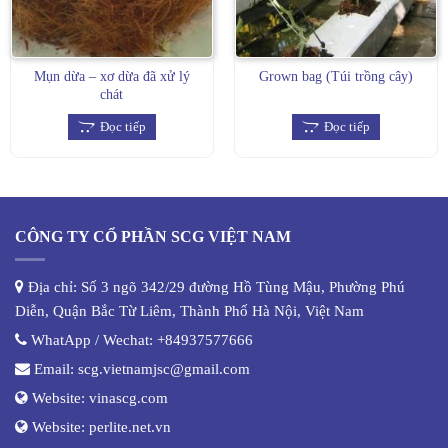
Mụn dừa – xơ dừa đã xử lý
Grown bag (Túi trồng cây)
chát
Đọc tiếp
Đọc tiếp
CÔNG TY CỔ PHẦN SCG VIỆT NAM
Địa chỉ: Số 3 ngõ 342/29 đường Hồ Tùng Mậu, Phường Phú
Diễn, Quận Bắc Từ Liêm, Thành Phố Hà Nội, Việt Nam
WhatApp / Wechat:
+84937577666
Email:
scg.vietnamjsc@gmail.com
Website:
vinascg.com
Website:
perlite.net.vn