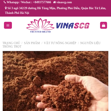
Chuyển
Whatapp / Wechat : +84937577666
vinascg.com
đến
Số 3 ngõ 342/29 đường Hồ Tùng Mậu, Phường Phú Diễn, Quận Bắc Từ Liêm,
Thành Phố Hà Nội
nội
dung
TRANG CHỦ
/
SẢN PHẨM
/
VẬT TƯ NÔNG NGHIỆP
/
NGUYÊN LIỆU
TRỒNG TRỌT