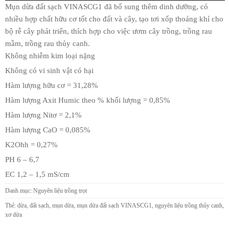
Mụn dừa đất sạch VINASCG1 đã bổ sung thêm dinh dưỡng, có
nhiều hợp chất hữu cơ tốt cho đất và cây, tạo tơi xốp thoáng khí cho
bộ rễ cây phát triển, thích hợp cho việc ươm cây trồng, trồng rau
mầm, trồng rau thủy canh.
Không nhiễm kim loại nặng
Không có vi sinh vật có hại
Hàm lượng hữu cơ = 31,28%
Hàm lượng Axit Humic theo % khối lượng = 0,85%
Hàm lượng Nitơ = 2,1%
Hàm lượng CaO = 0,085%
K2Ohh = 0,27%
PH 6 – 6,7
EC 1,2 – 1,5 mS/cm
Danh mục:
Nguyên liệu trồng trọt
Thẻ:
dừa
,
đất sạch
,
mụn dừa
,
mụn dừa đất sạch VINASCG1
,
nguyên liệu trồng thủy canh
,
xơ dừa