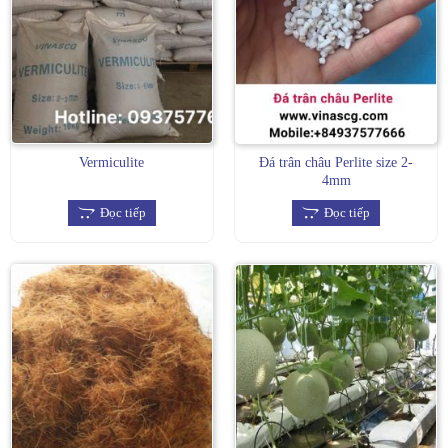
Vermiculite
Đá trân châu Perlite size 2-
4mm
Đọc tiếp
Đọc tiếp