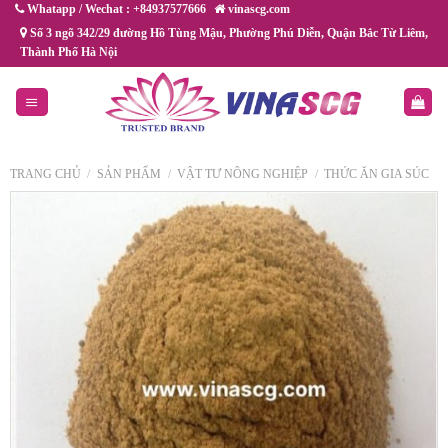
Chuyển
Whatapp / Wechat : +84937577666
vinascg.com
đến
Số 3 ngõ 342/29 đường Hồ Tùng Mậu, Phường Phú Diễn, Quận Bắc Từ Liêm,
Thành Phố Hà Nội
nội
dung
TRANG CHỦ
/
SẢN PHẨM
/
VẬT TƯ NÔNG NGHIỆP
/
THỨC ĂN GIA SÚC