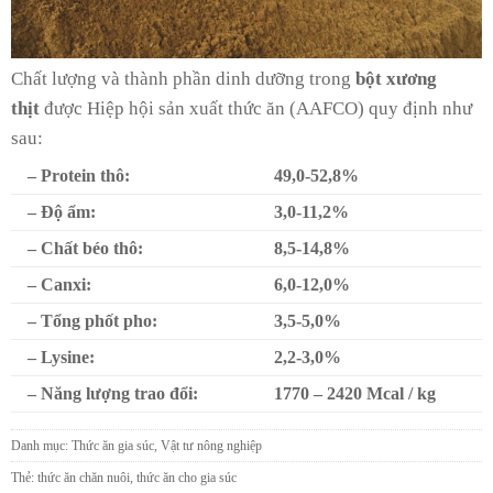
Chất lượng và thành phần dinh dưỡng trong
bột xương
thịt
được Hiệp hội sản xuất thức ăn (AAFCO) quy định như
sau:
– Protein thô:
49,0-52,8%
– Độ ẩm:
3,0-11,2%
– Chất béo thô:
8,5-14,8%
– Canxi:
6,0-12,0%
– Tổng phốt pho:
3,5-5,0%
– Lysine:
2,2-3,0%
– Năng lượng trao đổi:
1770 – 2420 Mcal / kg
Danh mục:
Thức ăn gia súc
,
Vật tư nông nghiệp
Thẻ:
thức ăn chăn nuôi
,
thức ăn cho gia súc