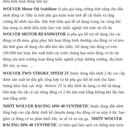
điều kiện hoạt động liên tục.
WOLVER Motor Oil Stabilizer
là phụ gia tăng cường tính năng cho dầu
nhớt động cơ. Đây là một phụ gia hoàn toàn mới để cải thiện và tăng
cường độ nhớt của dầu. Đặc biệt hiệu quả để sử dụng trong các vùng khí
hậu nóng và dưới điều kiện làm việc khắc nghiệt với mức tải tối đa.
WOLVER MOTOR REANIMATOR
là phụ gia hỗ trợ sử dụng cho các
động cơ đã mòn, giúp phục hồi hoạt động bình thường của động cơ và kéo
dài thời gian sử dụng cho đến khi sửa chữa. Sử dụng cho động cơ trên
100.000 km hoặc khi xuất hiện các triệu chứng hao mòn động cơ do tác
động của môi trường hoạt động khắc nghiệt (chạy đường trường, địa hình
đồi núi, sa mạc,…
WOLVER TWO STROKE SPEED 2T
thuộc dòng dầu nhớt 2 thì cao cấp
được sản xuất từ dầu gốc tổng hợp và hệ phụ gia thế hệ mới cho hàm
lượng khói thải cực thấp. Wolver 2T là dầu nhớt đa dụng có thể sử dụng
hỗn hợp cho tất cả các dòng động cơ 2 thì làm mát bằng không khí lẫn làm
mát bằng nước.
NHỚT WOLVER RACING 10W-40 SYNTHETIC
thuộc dòng dầu nhớt
tổng hợp cao cấp được thiết kế chuyên dụng cho động cơ xe máy 4 thì, bao
gồm cả động cơ xe phân khối lớn, xe số và xe tay ga..
NHỚT WOLVER
RACING 10W-40 SYNTHETIC
có hiệu quả làm sạch và chống mài mòn