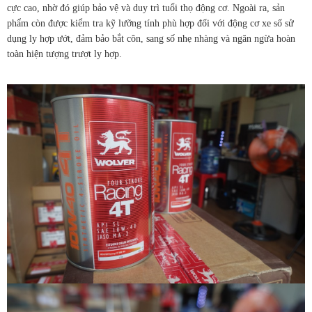
cực cao, nhờ đó giúp bảo vệ và duy trì tuổi thọ động cơ. Ngoài ra, sản
phẩm còn được kiểm tra kỹ lưỡng tính phù hợp đối với động cơ xe số sử
dụng ly hợp ướt, đảm bảo bắt côn, sang số nhẹ nhàng và ngăn ngừa hoàn
toàn hiện tượng trượt ly hợp.