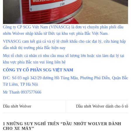
Công ty CP SCG Việt Nam (VINASCG) là đơn vị chuyên phân phối dầu
nhờn Wolver nhập khẩu từ Đức tại khu vực phía Bắc Việt Nam.
VINASCG cam kết giá cả và tỷ lệ chiết khấu cho các đại lý, cửa hàng hấp
dẫn nhất thị trường phía Bắc hiện nay
Mọi tổ chức cá nhân có nhu cầu mua số lượng lớn hoặc xin làm đại lý tại
khu vực phía Bắc xin vui lòng liên hệ
CÔNG TY CỔ PHẦN SCG VIỆT NAM
Đ/C: Số 03 ngõ 342/29 đường Hồ Tùng Mậu, Phường Phú Diễn, Quận Bắc
Từ Liêm, TP Hà Nội
Mr Thanh 0937577666
Dầu nhớt Wolver
Dầu nhớt Wolver dành cho ô tô
1 NHỮNG SUY NGHĨ TRÊN “
DẦU NHỚT WOLVER DÀNH
CHO XE MÁY
”