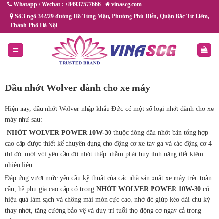
Chuyển
Whatapp / Wechat : +84937577666
vinascg.com
đến
Số 3 ngõ 342/29 đường Hồ Tùng Mậu, Phường Phú Diễn, Quận Bắc Từ Liêm,
Thành Phố Hà Nội
nội
dung
Dầu nhớt Wolver dành cho xe máy
Hiện nay, dầu nhớt Wolver nhập khẩu Đức có một số loại nhớt dành cho xe
máy như sau:
NHỚT WOLVER POWER 10W-30
thuộc dòng dầu nhớt bán tổng hợp
cao cấp được thiết kế chuyên dụng cho động cơ xe tay ga và các động cơ 4
thì đời mới với yêu cầu độ nhớt thấp nhằm phát huy tính năng tiết kiệm
nhiên liệu.
Đáp ứng vượt mức yêu cầu kỹ thuật của các nhà sản xuất xe máy trên toàn
cầu, hệ phụ gia cao cấp có trong
NHỚT WOLVER POWER 10W-30
có
hiệu quả làm sạch và chống mài mòn cực cao, nhờ đó giúp kéo dài chu kỳ
thay nhớt, tăng cường bảo vệ và duy trì tuổi thọ động cơ ngay cả trong