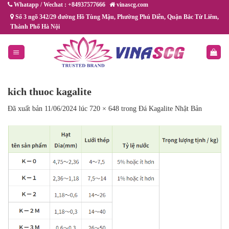
Chuyển
Whatapp / Wechat : +84937577666
vinascg.com
đến
Số 3 ngõ 342/29 đường Hồ Tùng Mậu, Phường Phú Diễn, Quận Bắc Từ Liêm,
Thành Phố Hà Nội
nội
dung
kich thuoc kagalite
Đã xuất bản
11/06/2024
lúc
720 × 648
trong
Đá Kagalite Nhật Bản