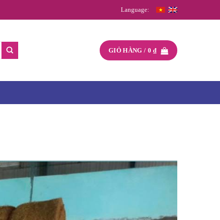
Language:
GIỎ HÀNG /
0
₫