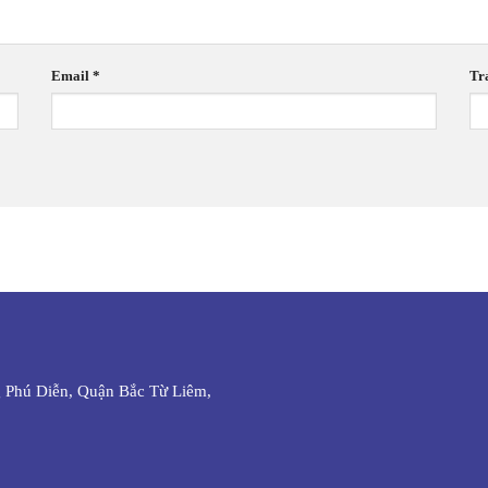
Email
*
Tr
 Phú Diễn, Quận Bắc Từ Liêm,