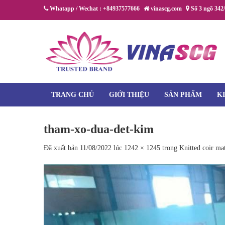
Chuyển
Whatapp / Wechat : +84937577666
vinascg.com
Số 3 ngõ 342
đến
nội
dung
TRANG CHỦ
GIỚI THIỆU
SẢN PHẨM
K
tham-xo-dua-det-kim
Đã xuất bản
11/08/2022
lúc
1242 × 1245
trong
Knitted coir ma