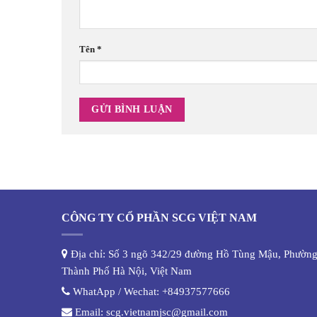
Tên
*
CÔNG TY CỔ PHẦN SCG VIỆT NAM
Địa chỉ: Số 3 ngõ 342/29 đường Hồ Tùng Mậu, Phường
Thành Phố Hà Nội, Việt Nam
WhatApp / Wechat:
+84937577666
Email:
scg.vietnamjsc@gmail.com