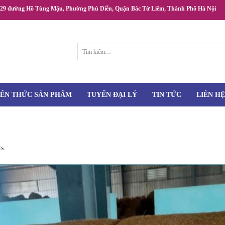
/29 đường Hồ Tùng Mậu, Phường Phú Diễn, Quận Bắc Từ Liêm, Thành Phố Hà Nội
Tìm
kiếm:
IẾN THỨC SẢN PHẨM
TUYỂN ĐẠI LÝ
TIN TỨC
LIÊN HỆ
ts