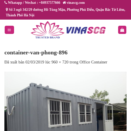
Chuyển
Whatapp / Wechat : +84937577666
vinascg.com
đến
Số 3 ngõ 342/29 đường Hồ Tùng Mậu, Phường Phú Diễn, Quận Bắc Từ Liêm,
Thành Phố Hà Nội
nội
dung
container-van-phong-896
Đã xuất bản
02/03/2019
lúc
960 × 720
trong
Office Container