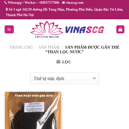
Chuyển
Whatapp / Wechat : +84937577666
vinascg.com
đến
Số 3 ngõ 342/29 đường Hồ Tùng Mậu, Phường Phú Diễn, Quận Bắc Từ Liêm,
Thành Phố Hà Nội
nội
dung
TRANG CHỦ
/
SẢN PHẨM
/
SẢN PHẨM ĐƯỢC GẮN THẺ
“THAN LỌC NƯỚC”
LỌC