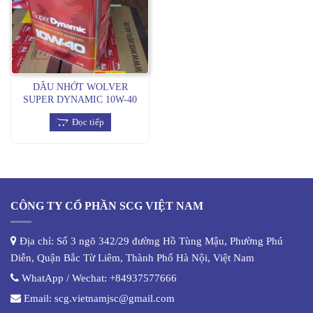
DẦU NHỚT WOLVER
SUPER DYNAMIC 10W-40
SEMISYNTHETIC
Đọc tiếp
CÔNG TY CỔ PHẦN SCG VIỆT NAM
Địa chỉ: Số 3 ngõ 342/29 đường Hồ Tùng Mậu, Phường Phú
Diễn, Quận Bắc Từ Liêm, Thành Phố Hà Nội, Việt Nam
WhatApp / Wechat:
+84937577666
Email:
scg.vietnamjsc@gmail.com