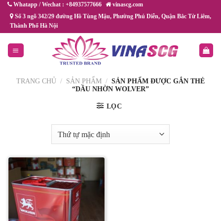
Chuyển
Whatapp / Wechat : +84937577666
vinascg.com
đến
Số 3 ngõ 342/29 đường Hồ Tùng Mậu, Phường Phú Diễn, Quận Bắc Từ Liêm,
Thành Phố Hà Nội
nội
dung
TRANG CHỦ
/
SẢN PHẨM
/
SẢN PHẨM ĐƯỢC GẮN THẺ
“DẦU NHỜN WOLVER”
LỌC