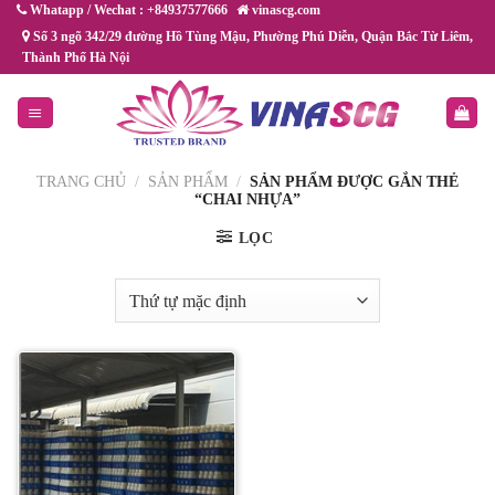
Chuyển
Whatapp / Wechat : +84937577666
vinascg.com
đến
Số 3 ngõ 342/29 đường Hồ Tùng Mậu, Phường Phú Diễn, Quận Bắc Từ Liêm,
Thành Phố Hà Nội
nội
dung
TRANG CHỦ
/
SẢN PHẨM
/
SẢN PHẨM ĐƯỢC GẮN THẺ
“CHAI NHỰA”
LỌC