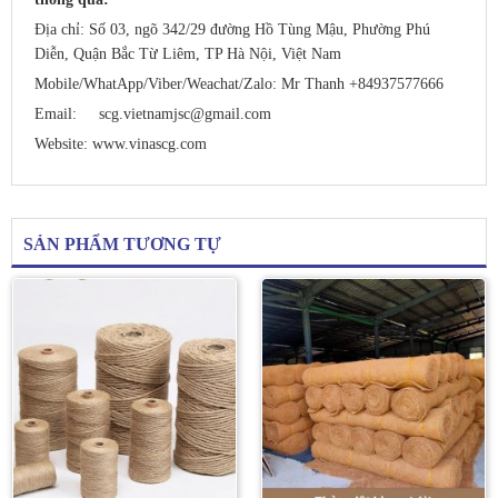
Địa chỉ: Số 03, ngõ 342/29 đường Hồ Tùng Mậu, Phường Phú
Diễn, Quận Bắc Từ Liêm, TP Hà Nội, Việt Nam
Mobile/WhatApp/Viber/Weachat/
Zalo: Mr Thanh +84937577666
Email:
scg.vietnamjsc@gmail.com
Website:
www.vinascg.com
SẢN PHẨM TƯƠNG TỰ