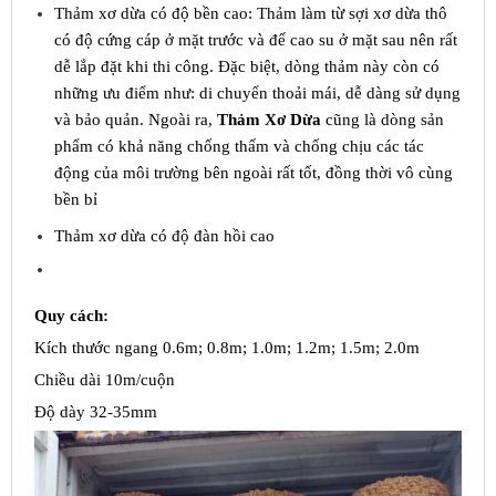
Thảm xơ dừa có độ bền cao: Thảm làm từ sợi xơ dừa thô
có độ cứng cáp ở mặt trước và đế cao su ở mặt sau nên rất
dễ lắp đặt khi thi công. Đặc biệt, dòng thảm này còn có
những ưu điểm như: di chuyển thoải mái, dễ dàng sử dụng
và bảo quản. Ngoài ra,
Thảm Xơ Dừa
cũng là dòng sản
phẩm có khả năng chống thấm và chống chịu các tác
động của môi trường bên ngoài rất tốt, đồng thời vô cùng
bền bỉ
Thảm xơ dừa có độ đàn hồi cao
Quy cách:
Kích thước ngang 0.6m; 0.8m; 1.0m; 1.2m; 1.5m; 2.0m
Chiều dài 10m/cuộn
Độ dày 32-35mm