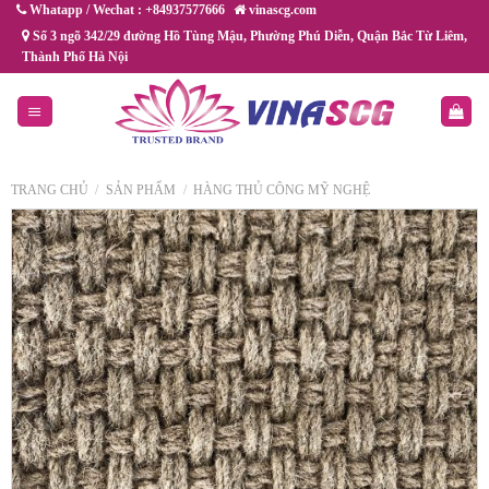
Chuyển
Whatapp / Wechat : +84937577666
vinascg.com
đến
Số 3 ngõ 342/29 đường Hồ Tùng Mậu, Phường Phú Diễn, Quận Bắc Từ Liêm,
Thành Phố Hà Nội
nội
dung
TRANG CHỦ
/
SẢN PHẨM
/
HÀNG THỦ CÔNG MỸ NGHỆ