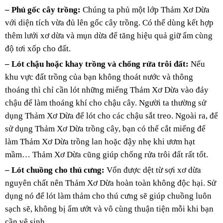
– Phủ gốc cây trồng:
Chúng ta phủ một lớp Thảm Xơ Dừa
với diện tích vừa đủ lên gốc cây trồng. Có thể dùng kết hợp
thêm lưới xơ dừa và mụn dừa để tăng hiệu quả giữ ẩm cùng
độ tơi xốp cho đất.
– Lót chậu hoặc khay trồng và chống rửa trôi đất:
Nếu
khu vực đất trồng của bạn không thoát nước và thông
thoáng thì chỉ cần lót những miếng Thảm Xơ Dừa vào đáy
chậu để làm thoáng khí cho chậu cây. Người ta thường sử
dụng Thảm Xơ Dừa để lót cho các chậu sắt treo. Ngoài ra, để
sử dụng Thảm Xơ Dừa trồng cây, bạn có thể cắt miếng để
làm Thảm Xơ Dừa trồng lan hoặc đậy nhẹ khi ươm hạt
mầm… Thảm Xơ Dừa cũng giúp chống rửa trôi đất rất tốt.
– Lót chuồng cho thú cưng:
Vốn được dệt từ sợi xơ dừa
nguyên chất nên Thảm Xơ Dừa hoàn toàn không độc hại. Sử
dụng nó để lót làm thảm cho thú cưng sẽ giúp chuồng luôn
sạch sẽ, không bị ẩm ướt và vô cùng thuận tiện mỗi khi bạn
cần vệ sinh.