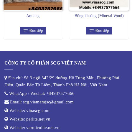
Amiang
Bông khoáng (Mineral Wool)
Đọc tiếp
Đọc tiếp
CÔNG TY CỔ PHẦN SCG VIỆT NAM
Địa chỉ: Số 3 ngõ 342/29 đường Hồ Tùng Mậu, Phường Phú
Diễn, Quận Bắc Từ Liêm, Thành Phố Hà Nội, Việt Nam
WhatApp / Wechat:
+84937577666
Email:
scg.vietnamjsc@gmail.com
Website:
vinascg.com
Website:
perlite.net.vn
Website:
vermiculite.net.vn