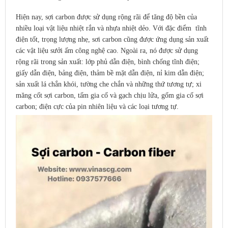
Hiện nay, sợi carbon được sử dụng rộng rãi để tăng độ bền của
nhiều loại vật liệu nhiệt rắn và nhựa nhiệt dẻo. Với đặc điểm tĩnh
điện tốt, trọng lượng nhẹ, sơi carbon cũng được ứng dụng sản xuất
các vật liệu sưởi ấm công nghệ cao. Ngoài ra, nó được sử dụng
rộng rãi trong sản xuất: lớp phủ dẫn điện, bình chống tĩnh điện;
giấy dẫn điện, bảng điện, thảm bề mặt dẫn điện, nỉ kim dẫn điện;
sản xuất lá chắn khói, tường che chắn và những thứ tương tự; xi
măng cốt sợi carbon, tấm gia cố và gạch chịu lửa, gốm gia cố sợi
carbon; điện cực của pin nhiên liệu và các loại tương tự.