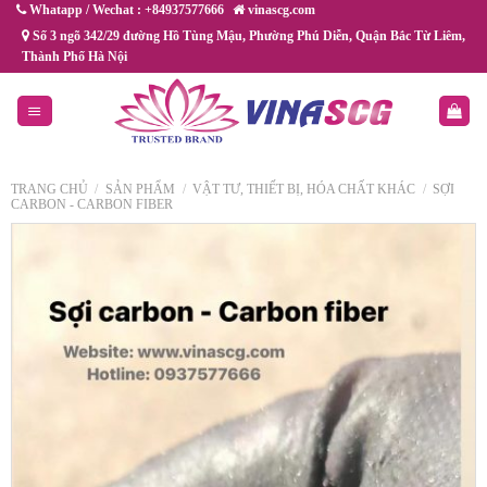
Chuyển
Whatapp / Wechat : +84937577666
vinascg.com
đến
Số 3 ngõ 342/29 đường Hồ Tùng Mậu, Phường Phú Diễn, Quận Bắc Từ Liêm,
Thành Phố Hà Nội
nội
dung
TRANG CHỦ
/
SẢN PHẨM
/
VẬT TƯ, THIẾT BỊ, HÓA CHẤT KHÁC
/
SỢI
CARBON - CARBON FIBER