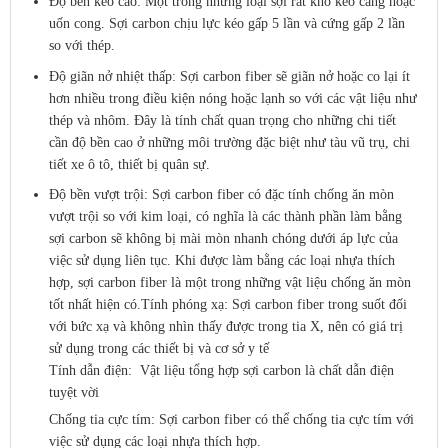
Độ bền kéo cao: Một trong những loại sợi rất khó kéo căng hoặc
uốn cong. Sợi carbon chịu lực kéo gấp 5 lần và cứng gấp 2 lần
so với thép.
Độ giãn nở nhiệt thấp: Sợi carbon fiber sẽ giãn nở hoặc co lại ít
hơn nhiều trong điều kiện nóng hoặc lạnh so với các vật liệu như
thép và nhôm. Đây là tính chất quan trọng cho những chi tiết
cần độ bền cao ở những môi trường đặc biệt như tàu vũ trụ, chi
tiết xe ô tô, thiết bị quân sự.
Độ bền vượt trội: Sợi carbon fiber có đặc tính chống ăn mòn
vượt trội so với kim loại, có nghĩa là các thành phần làm bằng
sợi carbon sẽ không bị mài mòn nhanh chóng dưới áp lực của
việc sử dụng liên tục. Khi được làm bằng các loại nhựa thích
hợp, sợi carbon fiber là một trong những vật liệu chống ăn mòn
tốt nhất hiện có.Tính phóng xạ: Sợi carbon fiber trong suốt đối
với bức xạ và không nhìn thấy được trong tia X, nên có giá trị
sử dụng trong các thiết bị và cơ sở y tế
Tính dẫn điện: Vật liệu tổng hợp sợi carbon là chất dẫn điện
tuyệt vời
Chống tia cực tím: Sợi carbon fiber có thể chống tia cực tím với
việc sử dụng các loại nhựa thích hợp.