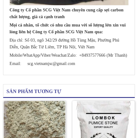
Công ty Cổ phần SCG Việt Nam chuyên cung cấp sợi carbon
chất lượng, giá cả cạnh tranh
Mọi cá nhân, tổ chức có nhu cầu mua với số lượng lớn xin vui
lòng liên hệ Công ty Cổ phần SCG Việt Nam qua:
Địa chỉ: Số 03, ngõ 342/29 đường Hồ Tùng Mậu, Phường Phú
Diễn, Quận Bắc Từ Liêm, TP Hà Nội, Việt Nam
Mobile/WhatApp/Viber/Weachat/
Zalo: +84937577666 (Mr Thanh)
Email:
scg.vietnamjsc@gmail.com
SẢN PHẨM TƯƠNG TỰ