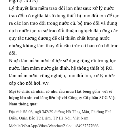
mg/L(CaCO3)
Lý thuyết làm mềm trao đổi ion như sau: xử lý nước
trao đổi có nghĩa là sử dụng thiết bị trao đổi ion để tạo
ra các ion trao đổi trong nước cũ, bộ trao đổi và dung
dịch nước tạo ra sự trao đổi thuận nghịch đáp ứng các
quy tắc tương đương để cải thiện chất lượng nước
nhưng không làm thay đổi cấu trúc cơ bản của bộ trao
đổi.
Nhựa làm mềm nước được sử dụng rộng rãi trong lọc
nước, làm mềm nước gia đình, hệ thống thiết bị RO,
làm mềm nước công nghiệp, trao đổi lon, xử lý nước
cấp cho nồi hơi, v.v.
Mọi tổ chức cá nhân có nhu cầu mua Hạt bóng gốm với số
lượng lớn xin vui lòng liên hệ với Công ty Cổ phần SCG Việt
Nam
thông qua:
Địa chỉ: Số 03, ngõ 342/29 đường Hồ Tùng Mậu, Phường Phú
Diễn, Quận Bắc Từ Liêm, TP Hà Nội, Việt Nam
Mobile/WhatApp/Viber/Weachat/
Zalo: +84937577666