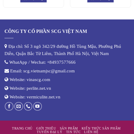
CÔNG TY CỔ PHẦN SCG VIỆT NAM
Địa chỉ: Số 3 ngõ 342/29 đường Hồ Tùng Mậu, Phường Phú
Diễn, Quận Bắc Từ Liêm, Thành Phố Hà Nội, Việt Nam
WhatApp / Wechat:
+84937577666
Email:
scg.vietnamjsc@gmail.com
Website:
vinascg.com
Website:
perlite.net.vn
Website:
vermiculite.net.vn
TRANG CHỦ
GIỚI THIỆU
SẢN PHẨM
KIẾN THỨC SẢN PHẨM
TUYỂN ĐẠI LÝ
TIN TỨC
LIÊN HỆ