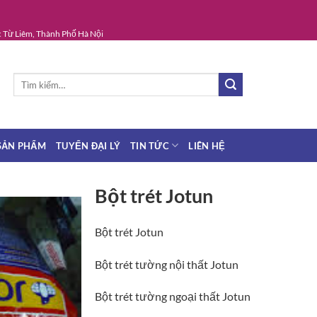
 Từ Liêm, Thành Phố Hà Nội
Tìm
kiếm:
SẢN PHẨM
TUYỂN ĐẠI LÝ
TIN TỨC
LIÊN HỆ
Bột trét Jotun
Bột trét Jotun
Bột trét tường nội thất Jotun
Bột trét tường ngoại thất Jotun