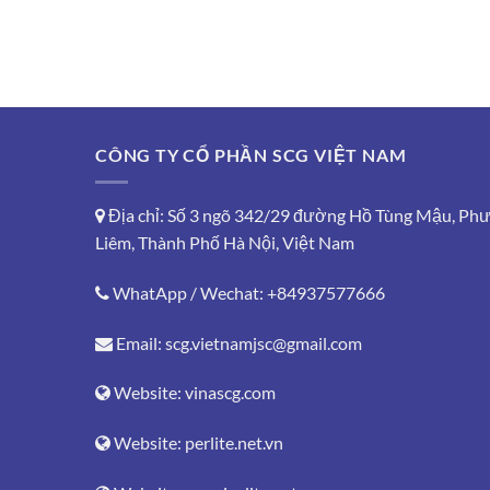
CÔNG TY CỔ PHẦN SCG VIỆT NAM
Địa chỉ: Số 3 ngõ 342/29 đường Hồ Tùng Mậu, Ph
Liêm, Thành Phố Hà Nội, Việt Nam
WhatApp / Wechat:
+84937577666
Email:
scg.vietnamjsc@gmail.com
Website:
vinascg.com
Website:
perlite.net.vn