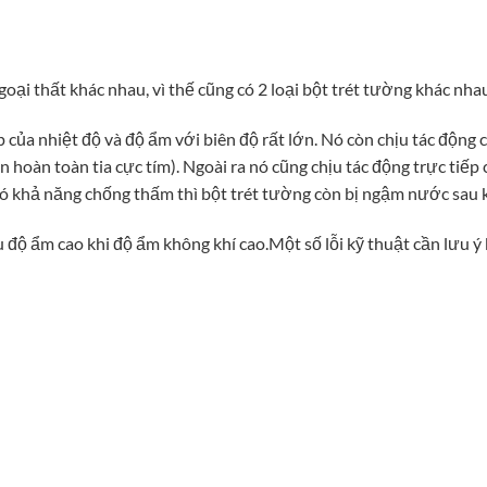
goại thất khác nhau, vì thế cũng có 2 loại bột trét tường khác nha
 của nhiệt độ và độ ẩm với biên độ rất lớn. Nó còn chịu tác động 
hoàn toàn tia cực tím). Ngoài ra nó cũng chịu tác động trực tiếp 
có khả năng chống thấm thì bột trét tường còn bị ngậm nước sau 
 độ ẩm cao khi độ ẩm không khí cao.Một số lỗi kỹ thuật cần lưu ý 