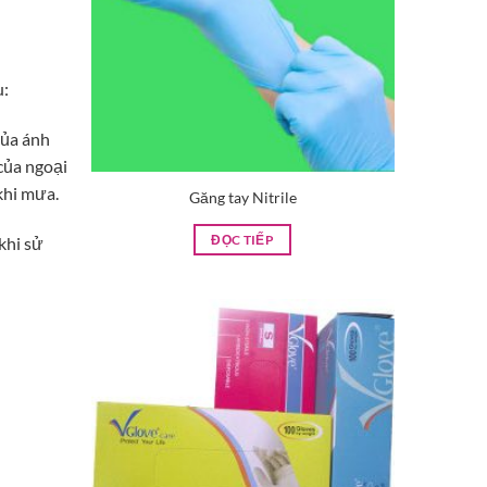
u:
của ánh
của ngoại
khi mưa.
Găng tay Nitrile
khi sử
ĐỌC TIẾP