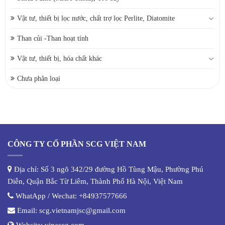
Vật tư, thiết bị lọc nước, chất trợ lọc Perlite, Diatomite
Than củi -Than hoạt tính
Vật tư, thiết bị, hóa chất khác
Chưa phân loại
CÔNG TY CỔ PHẦN SCG VIỆT NAM
Địa chỉ: Số 3 ngõ 342/29 đường Hồ Tùng Mậu, Phường Phú
Diễn, Quận Bắc Từ Liêm, Thành Phố Hà Nội, Việt Nam
WhatApp / Wechat:
+84937577666
Email:
scg.vietnamjsc@gmail.com