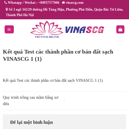
Chuyển
Whatapp / Wechat : +84937577666
vinascg.com
đến
Số 3 ngõ 342/29 đường Hồ Tùng Mậu, Phường Phú Diễn, Quận Bắc Từ Liêm,
Thành Phố Hà Nội
nội
dung
Kết quả Test các thành phần cơ bản đất sạch
VINASCG 1 (1)
Kết quả Test các thành phần cơ bản đất sạch VINASCG 1 (1)
Quy trình trồng rau mầm bằng xơ
dừa
Để lại một bình luận