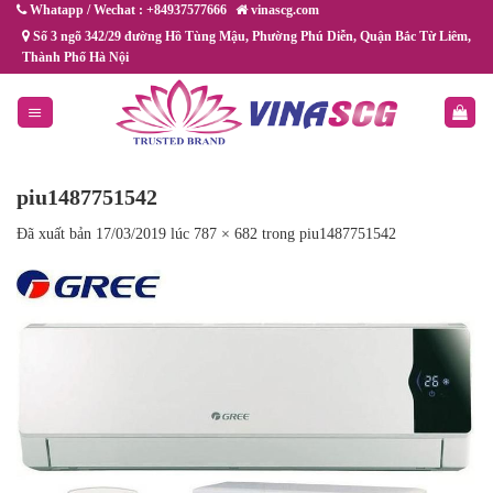
Chuyển
Whatapp / Wechat : +84937577666
vinascg.com
đến
Số 3 ngõ 342/29 đường Hồ Tùng Mậu, Phường Phú Diễn, Quận Bắc Từ Liêm,
Thành Phố Hà Nội
nội
dung
piu1487751542
Đã xuất bản
17/03/2019
lúc
787 × 682
trong
piu1487751542