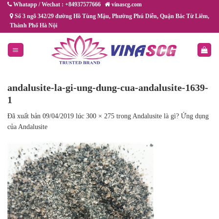
Chuyển
Whatapp / Wechat : +84937577666
vinascg.com
đến
Số 3 ngõ 342/29 đường Hồ Tùng Mậu, Phường Phú Diễn, Quận Bắc Từ Liêm,
Thành Phố Hà Nội
nội
dung
andalusite-la-gi-ung-dung-cua-andalusite-1639-
1
Đã xuất bản
09/04/2019
lúc
300 × 275
trong
Andalusite là gì? Ứng dụng
của Andalusite