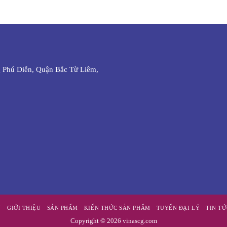
 Phú Diễn, Quận Bắc Từ Liêm,
Ủ
GIỚI THIỆU
SẢN PHẨM
KIẾN THỨC SẢN PHẨM
TUYỂN ĐẠI LÝ
TIN T
Copyright © 2026 vinascg.com