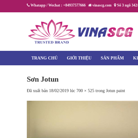
Chuyển
Whatapp / Wechat : +84937577666
vinascg.com
Số 3 ngõ 342
đến
nội
dung
TRANG CHỦ
GIỚI THIỆU
SẢN PHẨM
K
Sơn Jotun
Đã xuất bản
18/02/2019
lúc
700 × 525
trong
Jotun paint