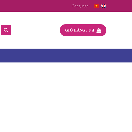
Language:
GIỎ HÀNG /
0
₫