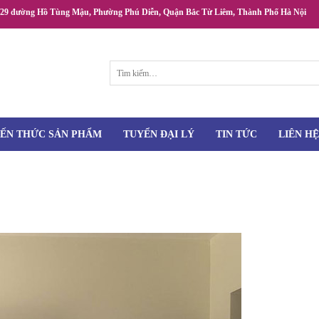
/29 đường Hồ Tùng Mậu, Phường Phú Diễn, Quận Bắc Từ Liêm, Thành Phố Hà Nội
Tìm
kiếm:
IẾN THỨC SẢN PHẨM
TUYỂN ĐẠI LÝ
TIN TỨC
LIÊN HỆ