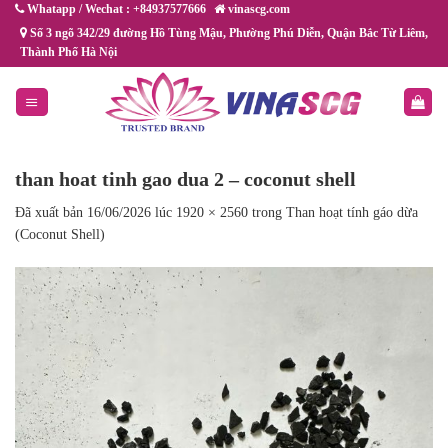
Chuyển
Whatapp / Wechat : +84937577666
vinascg.com
đến
Số 3 ngõ 342/29 đường Hồ Tùng Mậu, Phường Phú Diễn, Quận Bắc Từ Liêm,
Thành Phố Hà Nội
nội
dung
than hoat tinh gao dua 2 – coconut shell
Đã xuất bản
16/06/2026
lúc
1920 × 2560
trong
Than hoạt tính gáo dừa
(Coconut Shell)