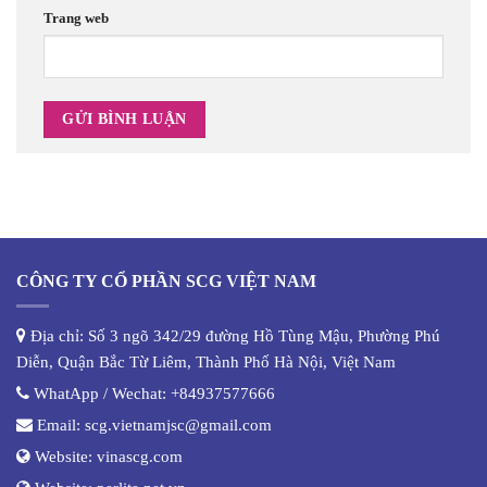
Trang web
CÔNG TY CỔ PHẦN SCG VIỆT NAM
Địa chỉ: Số 3 ngõ 342/29 đường Hồ Tùng Mậu, Phường Phú
Diễn, Quận Bắc Từ Liêm, Thành Phố Hà Nội, Việt Nam
WhatApp / Wechat:
+84937577666
Email:
scg.vietnamjsc@gmail.com
Website:
vinascg.com