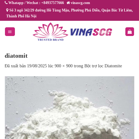
Chuyển
Whatapp / Wechat : +84937577666
vinascg.com
đến
Số 3 ngõ 342/29 đường Hồ Tùng Mậu, Phường Phú Diễn, Quận Bắc Từ Liêm,
Thành Phố Hà Nội
nội
dung
diatomit
Đã xuất bản
19/08/2025
lúc
900 × 900
trong
Bột trợ lọc Diatomite