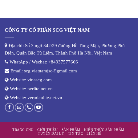
CÔNG TY CỔ PHẦN SCG VIỆT NAM
Địa chỉ: Số 3 ngõ 342/29 đường Hồ Tùng Mậu, Phường Phú
Diễn, Quận Bắc Từ Liêm, Thành Phố Hà Nội, Việt Nam
WhatApp / Wechat:
+84937577666
Email:
scg.vietnamjsc@gmail.com
Website:
vinascg.com
Website:
perlite.net.vn
Website:
vermiculite.net.vn
TRANG CHỦ
GIỚI THIỆU
SẢN PHẨM
KIẾN THỨC SẢN PHẨM
TUYỂN ĐẠI LÝ
TIN TỨC
LIÊN HỆ