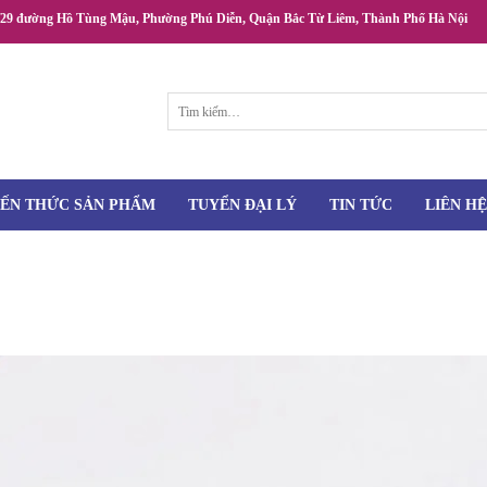
/29 đường Hồ Tùng Mậu, Phường Phú Diễn, Quận Bắc Từ Liêm, Thành Phố Hà Nội
Tìm
kiếm:
IẾN THỨC SẢN PHẨM
TUYỂN ĐẠI LÝ
TIN TỨC
LIÊN HỆ