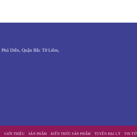
 Phú Diễn, Quận Bắc Từ Liêm,
Ủ
GIỚI THIỆU
SẢN PHẨM
KIẾN THỨC SẢN PHẨM
TUYỂN ĐẠI LÝ
TIN T