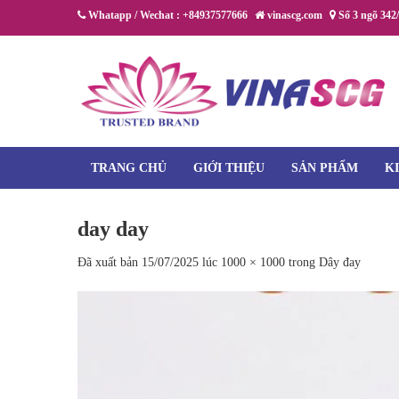
Chuyển
Whatapp / Wechat : +84937577666
vinascg.com
Số 3 ngõ 342
đến
nội
dung
TRANG CHỦ
GIỚI THIỆU
SẢN PHẨM
K
day day
Đã xuất bản
15/07/2025
lúc
1000 × 1000
trong
Dây đay