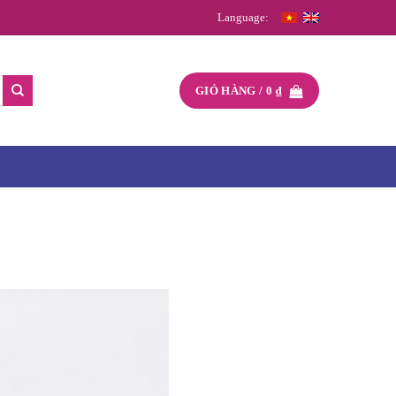
Language:
GIỎ HÀNG /
0
₫