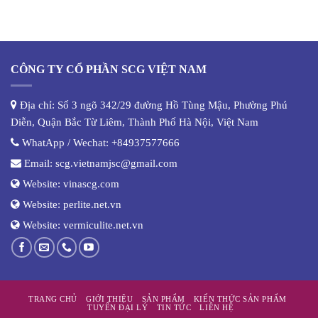
CÔNG TY CỔ PHẦN SCG VIỆT NAM
Địa chỉ: Số 3 ngõ 342/29 đường Hồ Tùng Mậu, Phường Phú
Diễn, Quận Bắc Từ Liêm, Thành Phố Hà Nội, Việt Nam
WhatApp / Wechat:
+84937577666
Email:
scg.vietnamjsc@gmail.com
Website:
vinascg.com
Website:
perlite.net.vn
Website:
vermiculite.net.vn
TRANG CHỦ
GIỚI THIỆU
SẢN PHẨM
KIẾN THỨC SẢN PHẨM
TUYỂN ĐẠI LÝ
TIN TỨC
LIÊN HỆ