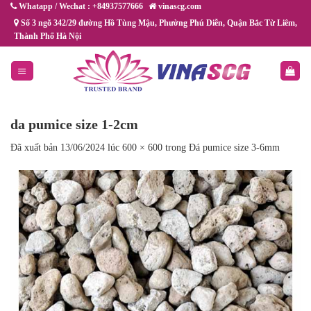
Chuyển
Whatapp / Wechat : +84937577666
vinascg.com
đến
Số 3 ngõ 342/29 đường Hồ Tùng Mậu, Phường Phú Diễn, Quận Bắc Từ Liêm,
Thành Phố Hà Nội
nội
dung
da pumice size 1-2cm
Đã xuất bản
13/06/2024
lúc
600 × 600
trong
Đá pumice size 3-6mm