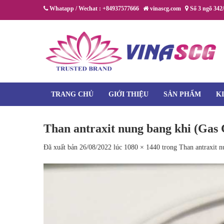
Chuyển
Whatapp / Wechat : +84937577666
vinascg.com
Số 3 ngõ 342
đến
nội
dung
TRANG CHỦ
GIỚI THIỆU
SẢN PHẨM
K
Than antraxit nung bang khi (Gas
Đã xuất bản
26/08/2022
lúc
1080 × 1440
trong
Than antraxit 