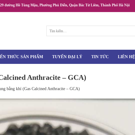
/29 đường Hồ Tùng Mậu, Phường Phú Diễn, Quận Bắc Từ Liêm, Thành Phố Hà Nội
Tìm
kiếm:
IẾN THỨC SẢN PHẨM
TUYỂN ĐẠI LÝ
TIN TỨC
LIÊN HỆ
 Calcined Anthracite – GCA)
nung bằng khí (Gas Calcined Anthracite – GCA)