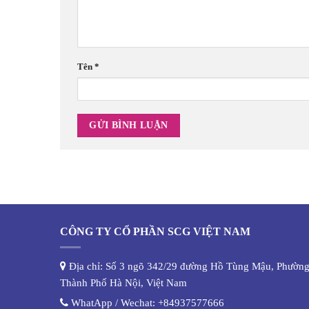
Tên
*
CÔNG TY CỔ PHẦN SCG VIỆT NAM
Địa chỉ: Số 3 ngõ 342/29 đường Hồ Tùng Mậu, Phường
Thành Phố Hà Nội, Việt Nam
WhatApp / Wechat:
+84937577666