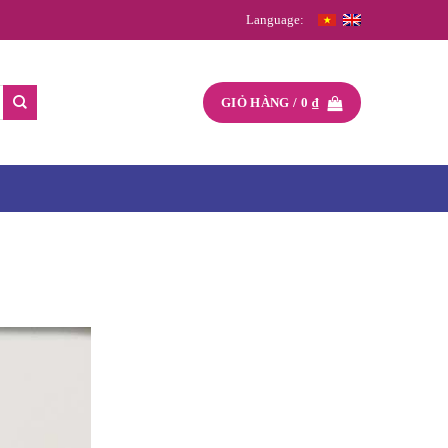
Language:
GIỎ HÀNG /
0
₫