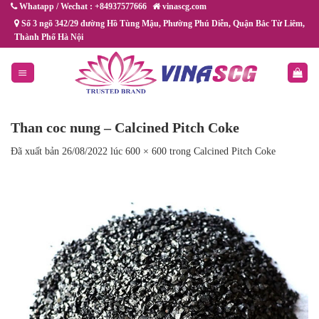
Chuyển
Whatapp / Wechat : +84937577666
vinascg.com
đến
Số 3 ngõ 342/29 đường Hồ Tùng Mậu, Phường Phú Diễn, Quận Bắc Từ Liêm,
Thành Phố Hà Nội
nội
dung
Than coc nung – Calcined Pitch Coke
Đã xuất bản
26/08/2022
lúc
600 × 600
trong
Calcined Pitch Coke