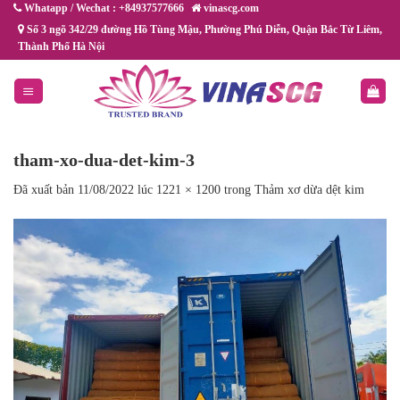
Chuyển
Whatapp / Wechat : +84937577666
vinascg.com
đến
Số 3 ngõ 342/29 đường Hồ Tùng Mậu, Phường Phú Diễn, Quận Bắc Từ Liêm,
Thành Phố Hà Nội
nội
dung
tham-xo-dua-det-kim-3
Đã xuất bản
11/08/2022
lúc
1221 × 1200
trong
Thảm xơ dừa dệt kim