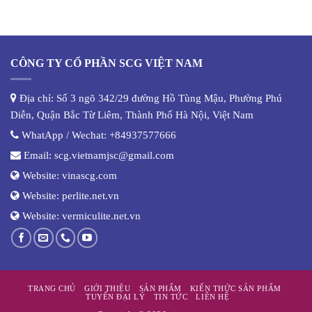
CÔNG TY CỔ PHẦN SCG VIỆT NAM
Địa chỉ: Số 3 ngõ 342/29 đường Hồ Tùng Mậu, Phường Phú
Diễn, Quận Bắc Từ Liêm, Thành Phố Hà Nội, Việt Nam
WhatApp / Wechat:
+84937577666
Email:
scg.vietnamjsc@gmail.com
Website:
vinascg.com
Website:
perlite.net.vn
Website:
vermiculite.net.vn
TRANG CHỦ
GIỚI THIỆU
SẢN PHẨM
KIẾN THỨC SẢN PHẨM
TUYỂN ĐẠI LÝ
TIN TỨC
LIÊN HỆ