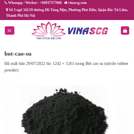
Chuyển
Whatapp / Wechat : +84937577666
vinascg.com
đến
Số 3 ngõ 342/29 đường Hồ Tùng Mậu, Phường Phú Diễn, Quận Bắc Từ Liêm,
Thành Phố Hà Nội
nội
dung
bot-cao-su
Đã xuất bản
29/07/2022
lúc
1242 × 1261
trong
Bột cao su (nitrile rubber
powder)