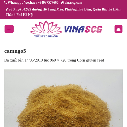
Chuyển
Whatapp / Wechat : +84937577666
vinascg.com
đến
Số 3 ngõ 342/29 đường Hồ Tùng Mậu, Phường Phú Diễn, Quận Bắc Từ Liêm,
Thành Phố Hà Nội
nội
dung
camngo5
Đã xuất bản
14/06/2019
lúc
960 × 720
trong
Corn gluten feed