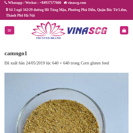
Chuyển
Whatapp / Wechat : +84937577666
vinascg.com
đến
Số 3 ngõ 342/29 đường Hồ Tùng Mậu, Phường Phú Diễn, Quận Bắc Từ Liêm,
Thành Phố Hà Nội
nội
dung
camngo1
Đã xuất bản
24/05/2019
lúc
640 × 640
trong
Corn gluten feed