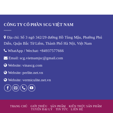
CÔNG TY CỔ PHẦN SCG VIỆT NAM
Địa chỉ: Số 3 ngõ 342/29 đường Hồ Tùng Mậu, Phường Phú
Diễn, Quận Bắc Từ Liêm, Thành Phố Hà Nội, Việt Nam
WhatApp / Wechat:
+84937577666
Email:
scg.vietnamjsc@gmail.com
Website:
vinascg.com
Website:
perlite.net.vn
Website:
vermiculite.net.vn
TRANG CHỦ
GIỚI THIỆU
SẢN PHẨM
KIẾN THỨC SẢN PHẨM
TUYỂN ĐẠI LÝ
TIN TỨC
LIÊN HỆ