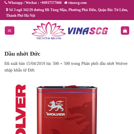
Chuyển
Whatapp / Wechat : +84937577666
vinascg.com
đến
Số 3 ngõ 342/29 đường Hồ Tùng Mậu, Phường Phú Diễn, Quận Bắc Từ Liêm,
Thành Phố Hà Nội
nội
dung
Dầu nhớt Đức
Đã xuất bản
15/04/2019
lúc
500 × 500
trong
Phân phối dầu nhớt Wolver
nhập khẩu từ Đức