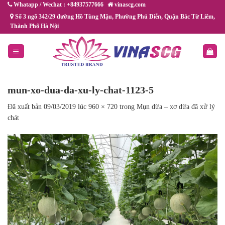
Chuyển
Whatapp / Wechat : +84937577666
vinascg.com
đến
Số 3 ngõ 342/29 đường Hồ Tùng Mậu, Phường Phú Diễn, Quận Bắc Từ Liêm,
Thành Phố Hà Nội
nội
dung
mun-xo-dua-da-xu-ly-chat-1123-5
Đã xuất bản
09/03/2019
lúc
960 × 720
trong
Mụn dừa – xơ dừa đã xử lý
chát