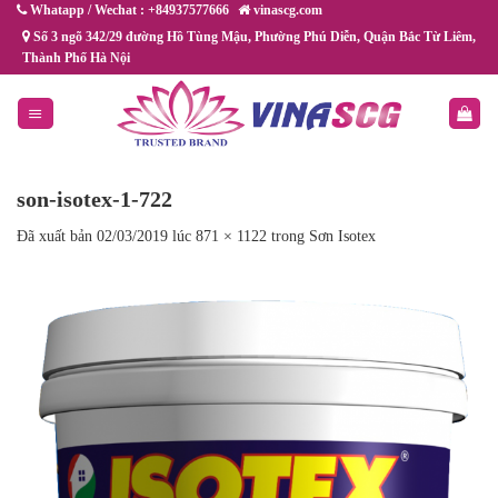
Chuyển
Whatapp / Wechat : +84937577666
vinascg.com
đến
Số 3 ngõ 342/29 đường Hồ Tùng Mậu, Phường Phú Diễn, Quận Bắc Từ Liêm,
Thành Phố Hà Nội
nội
dung
son-isotex-1-722
Đã xuất bản
02/03/2019
lúc
871 × 1122
trong
Sơn Isotex