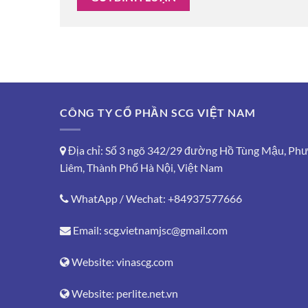
CÔNG TY CỔ PHẦN SCG VIỆT NAM
Địa chỉ: Số 3 ngõ 342/29 đường Hồ Tùng Mậu, Ph
Liêm, Thành Phố Hà Nội, Việt Nam
WhatApp / Wechat:
+84937577666
Email:
scg.vietnamjsc@gmail.com
Website:
vinascg.com
Website:
perlite.net.vn