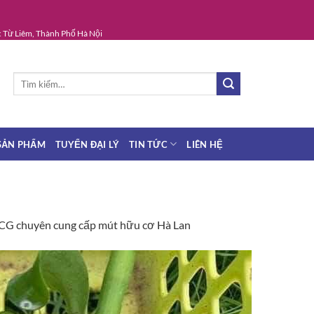
 Từ Liêm, Thành Phố Hà Nội
Tìm
kiếm:
SẢN PHẨM
TUYỂN ĐẠI LÝ
TIN TỨC
LIÊN HỆ
G chuyên cung cấp mút hữu cơ Hà Lan